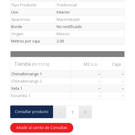
Tipo Producto
Tradicional
Uso
Interior
Aparencia
Marmoleado
Borde
No rectificado
Origen
Mexico
Metros por caja
2.00
Tienda
M2
Caja
[Fri 15:15]
(5.0)
Chimaltenango 1
–
–
Chimaltenango 2
–
–
Xela 1
–
–
Escuintla 1
–
–
Consultar producto
Añadir al carrito de Consultas