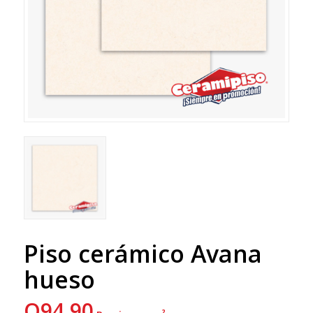
Piso cerámico Avana
hueso
Q
94.90