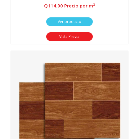
Q
114.90
 Precio por m²
Ver producto
Vista Previa