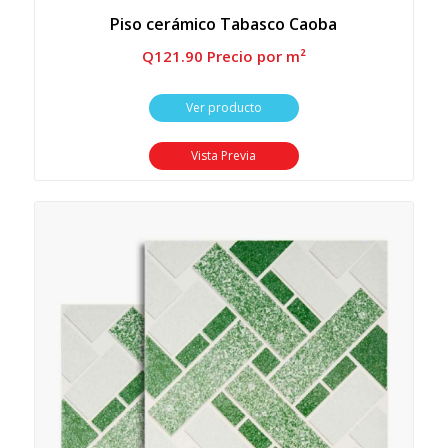
Piso cerámico Tabasco Caoba
Q
121.90
 Precio por m²
Ver producto
Vista Previa