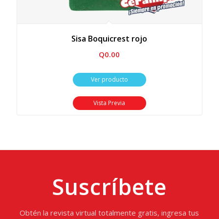
Sisa Boquicrest rojo
Q
0.00
Ver producto
Vista Previa
Suscríbete
Obtén la revista virtual totalmente gratis, ingresa tus