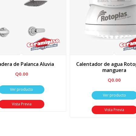
dera de Palanca Aluvia
Calentador de agua Rotop
manguera
Q
0.00
Q
0.00
Ver producto
Ver producto
Vista Previa
Vista Previa