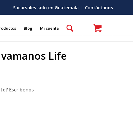
Sucursales solo en Guatemala
Contáctanos
roductos
Blog
Mi cuenta
avamanos Life
cto? Escríbenos