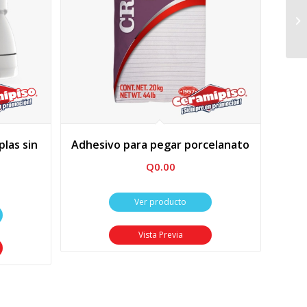
las sin
Adhesivo para pegar porcelanato
Q
0.00
Ver producto
Vista Previa