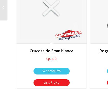
Contrallave piso Life
Cruceta de 3mm blanca
Rega
Q
0.00
Ver producto
Vista Previa