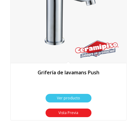
Grifería de lavamans Push
Ver producto
Vista Previa