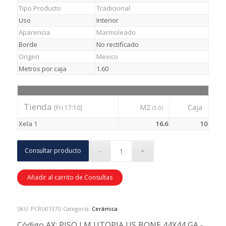
Tipo Producto
Tradicional
Uso
Interior
Aparencia
Marmoleado
Borde
No rectificado
Origen
Mexico
Metros por caja
1.60
Tienda
M2
Caja
[Fri 17:10]
(5.0)
Xela 1
16.6
10
Consultar producto
Añadir al carrito de Consultas
SKU:
PCRU0137U
Categoría:
Cerámica
Código AX:
PISO LM UTOPIA US BONE 44X44 GA -