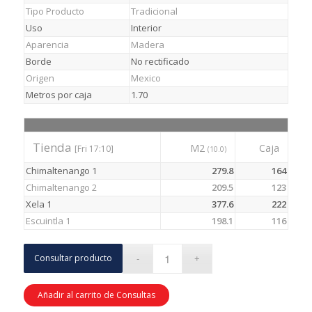
Tipo Producto
Tradicional
Uso
Interior
Aparencia
Madera
Borde
No rectificado
Origen
Mexico
Metros por caja
1.70
Tienda
M2
Caja
[Fri 17:10]
(10.0)
Chimaltenango 1
279.8
164
Chimaltenango 2
209.5
123
Xela 1
377.6
222
Escuintla 1
198.1
116
Consultar producto
Añadir al carrito de Consultas